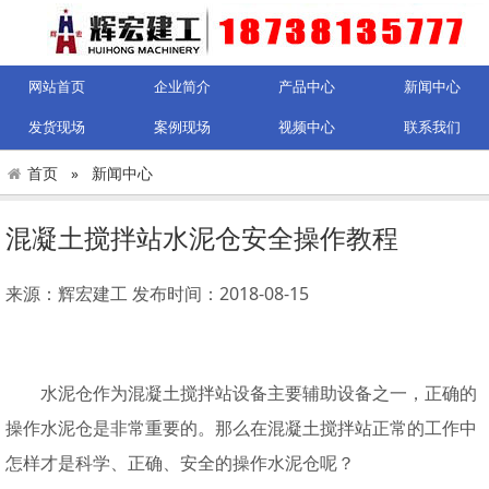
网站首页
企业简介
产品中心
新闻中心
发货现场
案例现场
视频中心
联系我们
首页
新闻中心
混凝土搅拌站水泥仓安全操作教程
来源：辉宏建工
发布时间：2018-08-15
水泥仓作为混凝土搅拌站设备主要辅助设备之一，正确的
操作水泥仓是非常重要的。那么在混凝土搅拌站正常的工作中
怎样才是科学、正确、安全的操作水泥仓呢？